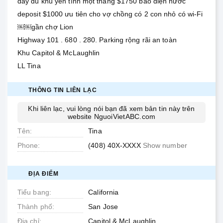
đầy đủ khu yên tĩnh một tháng $1750 bao điện nước
deposit $1000 ưu tiên cho vợ chồng có 2 con nhỏ có wi-Fi
￼￼gần chợ Lion
Highway 101 . 680 . 280. Parking rộng rãi an toàn
Khu Capitol & McLaughlin
LL Tina
THÔNG TIN LIÊN LẠC
Khi liên lạc, vui lòng nói bạn đã xem bản tin này trên
website
NguoiVietABC.com
Tên
Tina
Phone
(408) 40X-XXXX
Show number
ĐỊA ĐIỂM
Tiểu bang
California
Thành phố
San Jose
Địa chỉ
Capitol & McLaughlin