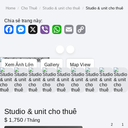
Home
Cho Thuê
Studio & unit cho thuê
Studio & unit cho thuê
Chia sẻ trang này:
Facebook
Messenger
X
Viber
WhatsApp
Email
Copy
Link
Xem Ảnh Lớn
Gallery
Map View
Studio & unit cho thuê
$ 1,750
/ Tháng
2
1