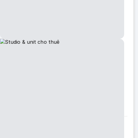
Phòng ngủ
2
Phòng tắm
1
Bao gồm
Điện
Nước
Internet
Giặt
Sấy
Phòng tắm riêng
Lối đi riêng
Bếp nấu ăn
Nội dung
Basement cho thuê khu vực Lynnwood Exit 181.
👉 2 phòng ngủ
👉 1 bathroom