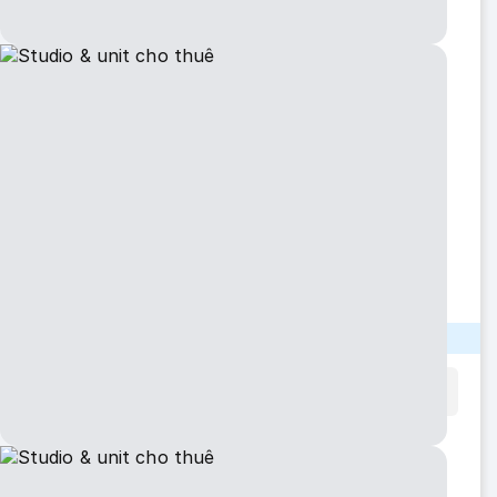
👉 lối đi riêng
👉 bếp riêng
👉 máy giặt và sấy riêng
👉 khu vực thuận tiện, gần I5, I405, 15’ to Boeing,
hospital, trạm bus, gần các chợ Mỹ và chợ Việt ( 99,
chợ việt 200, Costco, Winco), trường Edmond
community college.
👉 bao điện, nước, rác,wifi.￼
👉 1,500/thang. Có thể dọn vào ngay.
Please NO PETS.
THÔNG TIN LIÊN LẠC
Khi liên lạc, vui lòng nói bạn đã xem bản tin này trên
website
NguoiVietABC.com
Tên
Annie
Phone
(425) 50X-XXXX
Show number