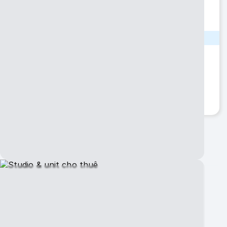
ĐỊA ĐIỂM
Tiểu bang
Washington
Thành phố
Lynnwood
View QR Code