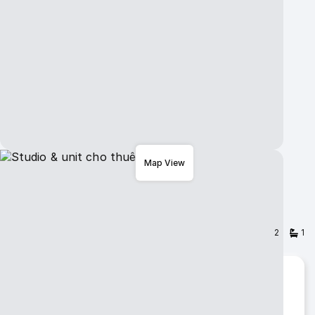
Map View
Studio & unit cho thuê
$ 1,500
/ Tháng
Copy URL:
nguoivietabc.com/UNT164653
2
1
ID number
UNT164653