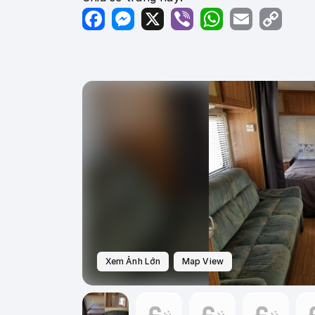
Facebook
Messenger
X
Viber
WhatsApp
Email
Copy
Link
Xem Ảnh Lớn
Map View