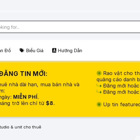
ản Đồ
Biểu Giá
Hướng Dẫn
ĐĂNG TIN MỚI:
Rao vặt cho th
quảng cáo danh b
uê nhà dài hạn, mua bán nhà và
Đăng mới hoặc 
m:
Đăng mới hoặc 
ngày:
MIỄN PHÍ
.
áng trở lên chỉ từ
$8
.
Up tin feature
tudio & unit cho thuê