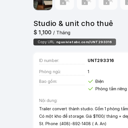
Studio & unit cho thuê
$ 1,100
/ Tháng
Copy URL:
nguoivietabc.com/UNT293316
ID number
UNT293316
Phòng ngủ
1
Bao gồm
Điện
Phòng tắm riêng
Nội dung
Trailer convert thành studio. Gồm 1 phòng tắm, 1 
Có một kho để storage. Giá $1100/ tháng + de
St. Phone :(408)-892-1408 ( A. An)