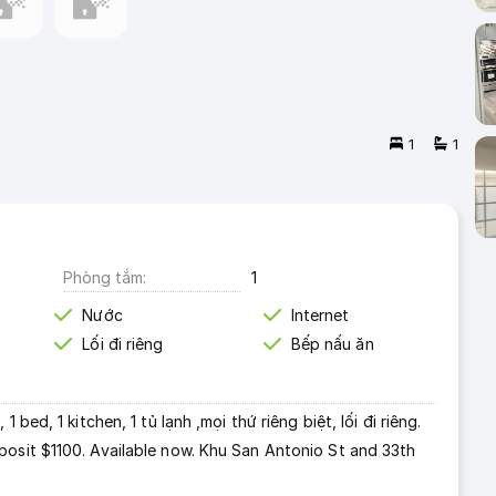
1
1
Phòng tắm
1
Nước
Internet
Lối đi riêng
Bếp nấu ăn
bed, 1 kitchen, 1 tủ lạnh ,mọi thứ riêng biệt, lối đi riêng.
posit $1100. Available now. Khu San Antonio St and 33th