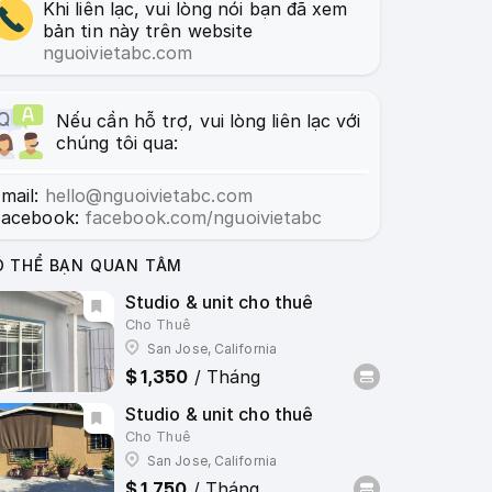
Khi liên lạc, vui lòng nói bạn đã xem
bản tin này trên website
nguoivietabc.com
Nếu cần hỗ trợ, vui lòng liên lạc với
chúng tôi qua:
mail:
hello@nguoivietabc.com
Facebook:
facebook.com/nguoivietabc
Ó THỂ BẠN QUAN TÂM
1
1
Studio & unit cho thuê
Cho Thuê
San Jose, California
$ 1,350
/ Tháng
2
1
Studio & unit cho thuê
Cho Thuê
San Jose, California
$ 1,750
/ Tháng
1
1