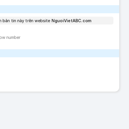
em bản tin này trên website
NguoiVietABC.com
ow number