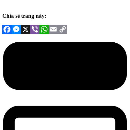
Chia sẻ trang này:
Facebook
Messenger
X
Viber
WhatsApp
Email
Copy
Link