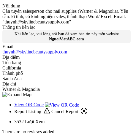
Nội dung
Cần tuyển salesperson cho nail supplies (Warner & Magnolia). Yêu
cầu: kĩ tính, có kinh nghiệm sales, thành thạo Word/ Excel. Email:
"
thuynh@skylinebeautysupply.com
"
Thông tin liên lạc
Khi liên lạc, vui lòng nói bạn đã xem bản tin này trên website
NguoiVietABC.com
Email
thuynh@skylinebeautysupply.com
Địa điểm
Tiểu bang
California
Thành phố
Santa Ana
Địa chỉ
Warner & Magnolia
View QR Code
Report Listing
Cancel Report
3532
Lượt Xem
There are no reviews added