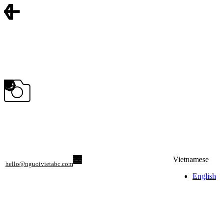
Vietnamese
hello@nguoivietabc.com
English