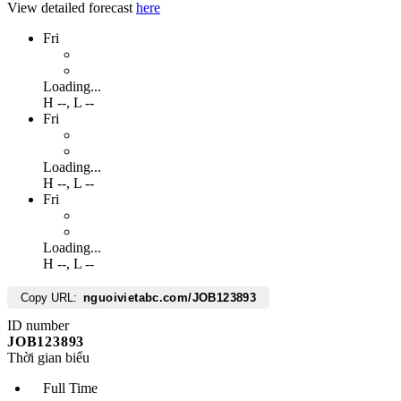
View detailed forecast
here
Fri
Loading...
H
--
,
L
--
Fri
Loading...
H
--
,
L
--
Fri
Loading...
H
--
,
L
--
Copy URL:
nguoivietabc.com/JOB123893
ID number
JOB123893
Thời gian biểu
Full Time