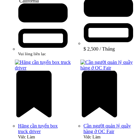
California
$ 2,500
/ Tháng
Vui lòng liên lạc
Hãng cần tuyển box
Cần người quản lý quầy
truck driver
hàng ở OC Fair
Việc Làm
Việc Làm