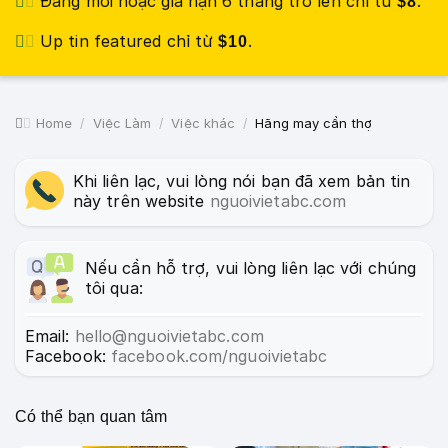
Đăng mới hoặc gia hạn 6 tháng trở lên chỉ từ
.
$8
Up tin featured chỉ từ
.
$10
Home
Việc Làm
Việc khác
Hãng may cần thợ
Khi liên lạc, vui lòng nói bạn đã xem bản tin
này trên website
nguoivietabc.com
Nếu cần hỗ trợ, vui lòng liên lạc với chúng
tôi qua:
Email:
hello@nguoivietabc.com
Facebook:
facebook.com/nguoivietabc
Có thể bạn quan tâm