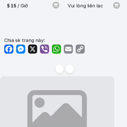
/ Giờ
Vui lòng liên lạc
$ 15
1000 x 1000
Chia sẻ trang này:
Facebook
Messenger
X
Viber
WhatsApp
Email
Copy
Link