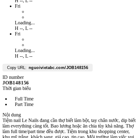
H
--
,
L
--
Fri
Loading...
H
--
,
L
--
Fri
Loading...
H
--
,
L
--
Copy URL:
nguoivietabc.com/JOB148156
ID number
JOB148156
Thời gian biểu
Full Time
Part Time
Nội dung
Tiệm nail Le Nails đang cần thợ biết làm bột, tay chân nước, dip biết
làm everything càng tốt. Bao lương hoặc ăn chia tùy khả năng. Thợ
làm full time/part time đều được. Tiệm trong khu shopping center,
khu mỹ trắng, khách sang, giá cao, tip cao. Môi trường làm việc vui