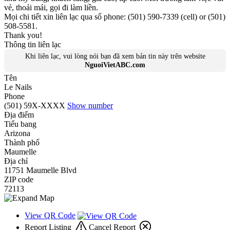
vẻ, thoải mái, gọi đi làm liền.
Mọi chi tiết xin liên lạc qua số phone: (501) 590-7339 (cell) or (501)
508-5581.
Thank you!
Thông tin liên lạc
Khi liên lạc, vui lòng nói bạn đã xem bản tin này trên website
NguoiVietABC.com
Tên
Le Nails
Phone
(501) 59X-XXXX
Show number
Địa điểm
Tiểu bang
Arizona
Thành phố
Maumelle
Địa chỉ
11751 Maumelle Blvd
ZIP code
72113
View QR Code
Report Listing
Cancel Report