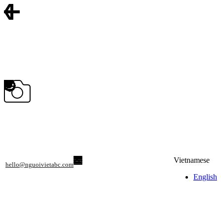
Vietnamese
hello@nguoivietabc.com
English