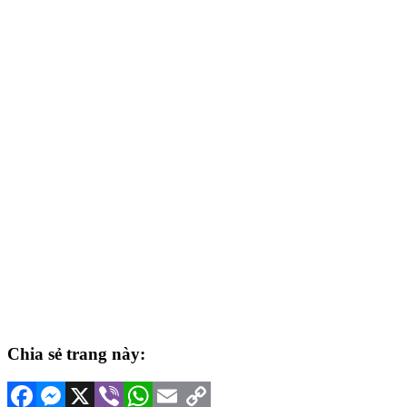
Chia sẻ trang này:
Facebook
Messenger
X
Viber
WhatsApp
Email
Copy
Link