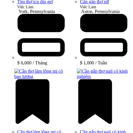
Tìm thợ tcn dip gel
Cần gấp thợ nữ
Việc Làm
Việc Làm
York, Pennsylvania
Aston, Pennsylvania
$ 6,000
/ Tháng
$ 1,000
/ Tuần
Cần thợ làm lông mi có
Cần gấp thợ nail có kinh