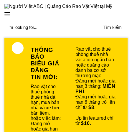
THÔNG
Rao vặt cho thuê
phòng thuê nhà
BÁO
vacation ngắn hạn
BIỂU GIÁ
hoặc quảng cáo
ĐĂNG
danh bạ cơ sở
thương mại:
TIN MỚI:
Đăng mới hoặc gia
hạn 3 tháng:
MIỄN
Rao vặt cho
PHÍ
.
thuê phòng
Đăng mới hoặc gia
thuê nhà dài
hạn 6 tháng trở lên
hạn, mua bán
chỉ từ
$8
.
nhà và xe hơi,
bán tiệm,
Up tin featured chỉ
hoặc việc làm:
từ
$10
.
Đăng mới
hoặc gia hạn