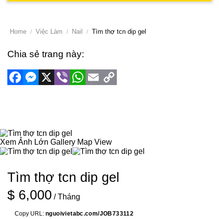
Home
Việc Làm
Nail
Tìm thợ tcn dip gel
Chia sẻ trang này:
Facebook
Messenger
X
Viber
WhatsApp
Email
Copy
Link
Xem Ảnh Lớn
Gallery
Map View
Tìm thợ tcn dip gel
$ 6,000
/ Tháng
Copy URL:
nguoivietabc.com/JOB733112