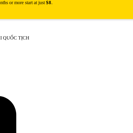
ths or more start at just
$8
.
I QUỐC TỊCH