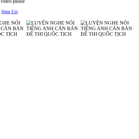
 video please
r
Sign Up