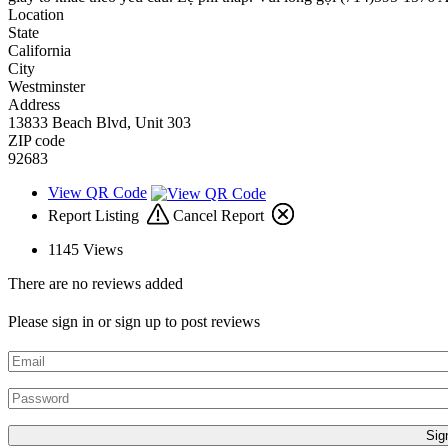
Location
State
California
City
Westminster
Address
13833 Beach Blvd, Unit 303
ZIP code
92683
View QR Code
Report Listing
Cancel Report
1145
Views
There are no reviews added
Please sign in or sign up to post reviews