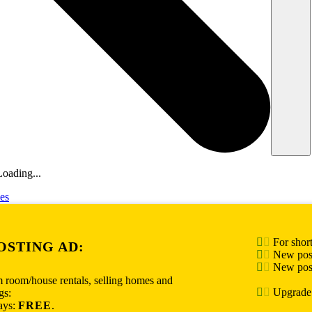
oading...
es
For short
OSTING AD:
New post
New posts
m room/house rentals, selling homes and
Upgrade t
gs:
ays:
FREE
.