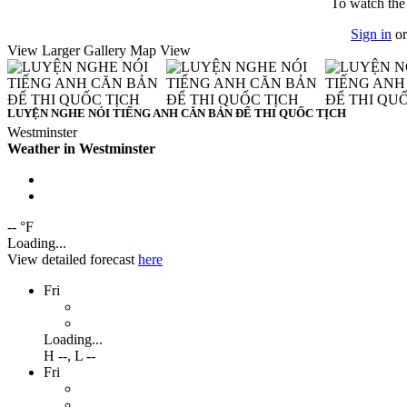
To watch the
Sign in
o
View Larger
Gallery
Map View
LUYỆN NGHE NÓI TIẾNG ANH CĂN BẢN ĐỂ THI QUỐC TỊCH
Westminster
Weather in Westminster
-- °F
Loading...
View detailed forecast
here
Fri
Loading...
H
--
,
L
--
Fri