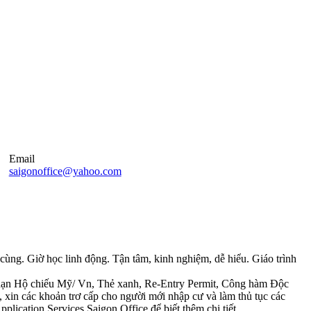
Email
saigonoffice@yahoo.com
ng. Giờ học linh động. Tận tâm, kinh nghiệm, dễ hiểu. Giáo trình
 hạn Hộ chiếu Mỹ/ Vn, Thẻ xanh, Re-Entry Permit, Công hàm Độc
, xin các khoản trơ cấp cho người mới nhập cư và làm thủ tục các
plication Services Saigon Office để biết thêm chi tiết.