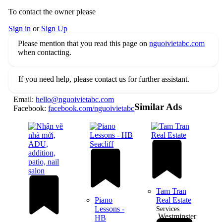
To contact the owner please
Sign in
or
Sign Up
Please mention that you read this page on
nguoivietabc.com
when contacting.
If you need help, please contact us for further assistant.
Email:
hello@nguoivietabc.com
Similar Ads
Facebook:
facebook.com/nguoivietabc
Tam Tran
Piano
Real Estate
Lessons -
Services
Westminster
HB