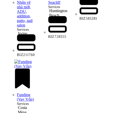
Nhận vẽ
Seacliff
nhà mới,
Services
Huntington
ADU,
Beach
addition,
BIZ583281
patio, nail
salon
Services
Irvine
BIZ728355
BIZ211760
Funding
(Vay Vốn)
Services
Costa
Mesa