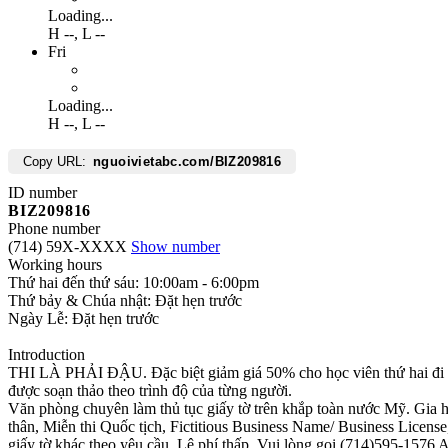
Loading...
H
--
,
L
--
Fri
Loading...
H
--
,
L
--
Copy URL:
nguoivietabc.com/BIZ209816
ID number
BIZ209816
Phone number
(714) 59X-XXXX
Show number
Working hours
Thứ hai đến thứ sáu: 10:00am - 6:00pm
Thứ bảy & Chúa nhật: Đặt hẹn trước
Ngày Lễ: Đặt hẹn trước
Introduction
THI LÀ PHẢI ĐẬU. Đặc biệt giảm giá 50% cho học viên thứ hai đi cù
được soạn thảo theo trình độ của từng người.
Văn phòng chuyên làm thủ tục giấy tờ trên khắp toàn nước Mỹ. Gia
thân, Miễn thi Quốc tịch, Fictitious Business Name/ Business License
giấy tờ khác theo yêu cầu. Lệ phí thấp. Vui lòng gọi (714)595-1576 Ap