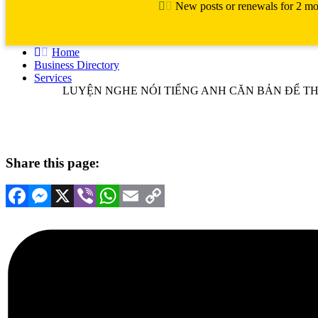
New posts or renewals for 2 mon
Home
Business Directory
Services
LUYỆN NGHE NÓI TIẾNG ANH CĂN BẢN ĐỂ TH
Share this page:
Facebook
Messenger
X
Viber
WhatsApp
Email
Copy
Link