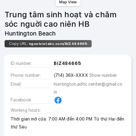
Map View
Trung tâm sinh hoạt và chăm
sóc nguời cao niên HB
Huntington Beach
Copy URL:
nguoivietabc.com/BIZ484665
ID number
BIZ484665
Phone number
(714) 36X-XXXX
Show number
Email
huntington.adhc.center@gmail.co
m
Facebook
Working hours
Thời gian mở cửa: 7:00 AM đến 4:00 PM Từ thứ Hai đến
thứ Sáu