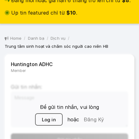
Đăng mới hoặc gia hạn 6 tháng trở lên chỉ từ
$8
.
Up tin featured chỉ từ
$10
.
Home
Danh bạ
Dịch vụ
Trung tâm sinh hoạt và chăm sóc nguời cao niên HB
Huntington ADHC
Member
Gửi tin nhắn:
Để gửi tin nhắn, vui lòng
hoặc
Đăng Ký
Log in