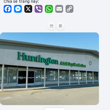
Chia sẻ trang này:
Facebook
Messenger
X
Viber
WhatsApp
Email
Copy
Link