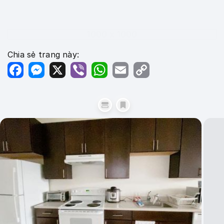
1000 x 1000
Chia sẻ trang này:
Facebook
Messenger
X
Viber
WhatsApp
Email
Copy
Link