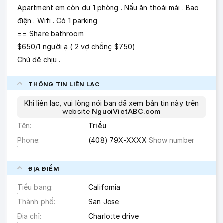
Apartment em còn dư 1 phòng . Nấu ăn thoải mái . Bao
điện . Wifi . Có 1 parking
== Share bathroom
$650/1 người ạ ( 2 vợ chồng $750)
Chủ dễ chịu .
THÔNG TIN LIÊN LẠC
Khi liên lạc, vui lòng nói bạn đã xem bản tin này trên
website
NguoiVietABC.com
Tên
Triều
Phone
(408) 79X-XXXX
Show number
ĐỊA ĐIỂM
Tiểu bang
California
Thành phố
San Jose
Địa chỉ
Charlotte drive