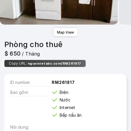
Map View
Phòng cho thuê
$ 650
/ Tháng
Copy URL:
nguoivietabc.com/RM261817
ID number
RM261817
Bao gồm
Điện
Nước
Internet
Bếp nấu ăn
Nội dung