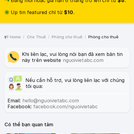
Đăng mới hoặc gia hạn 6 tháng trở lên chỉ từ
$8
.
Up tin featured chỉ từ
$10
.
Home
Cho Thuê
Phòng cho thuê
Phòng cho thuê
Khi liên lạc, vui lòng nói bạn đã xem bản tin
này trên website
nguoivietabc.com
Nếu cần hỗ trợ, vui lòng liên lạc với chúng
tôi qua:
Email:
hello@nguoivietabc.com
Facebook:
facebook.com/nguoivietabc
Có thể bạn quan tâm