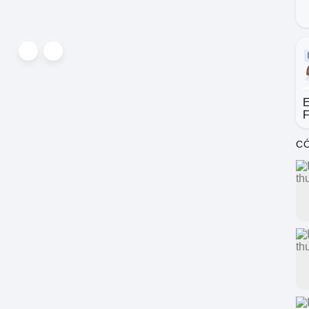
E
F
CÓ