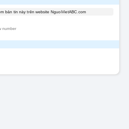
xem bản tin này trên website
NguoiVietABC.com
w number