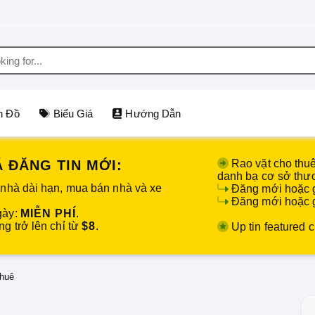
n Đồ
Biểu Giá
Hướng Dẫn
 ĐĂNG TIN MỚI:
Rao vặt cho thu
danh bạ cơ sở thư
 nhà dài hạn, mua bán nhà và xe
Đăng mới hoặc g
Đăng mới hoặc gi
gày:
MIỄN PHÍ
.
g trở lên chỉ từ
$8
.
Up tin featured c
thuê