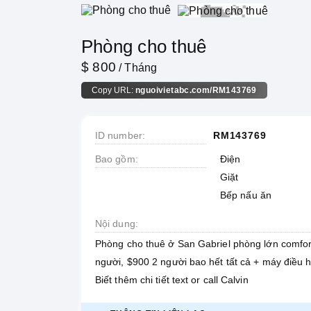
Phòng cho thuê
$ 800
/ Tháng
Copy URL:
nguoivietabc.com/RM143769
ID number
RM143769
Bao gồm
Điện
Giặt
Bếp nấu ăn
Nội dung
Phòng cho thuê ở San Gabriel phòng lớn comfor
người, $900 2 người bao hết tất cả + máy điều h
Biết thêm chi tiết text or call Calvin