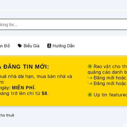
ản Đồ
Biểu Giá
Hướng Dẫn
 ĐĂNG TIN MỚI:
Rao vặt cho th
quảng cáo danh b
uê nhà dài hạn, mua bán nhà và
Đăng mới hoặc 
m:
Đăng mới hoặc 
ngày:
.
MIỄN PHÍ
áng trở lên chỉ từ
.
$8
Up tin feature
ho thuê