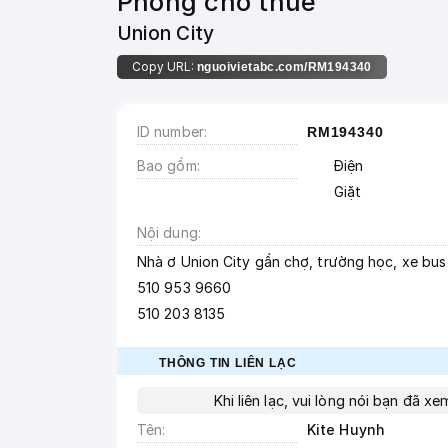
Phòng cho thuê
Union City
Copy URL:
nguoivietabc.com/RM194340
ID number
RM194340
Bao gồm
Điện
Giặt
Nội dung
Nhà ơ Union City gần chợ, trường học, xe bus 
510 953 9660
510 203 8135
THÔNG TIN LIÊN LẠC
Khi liên lạc, vui lòng nói bạn đã x
Tên
Kite Huynh