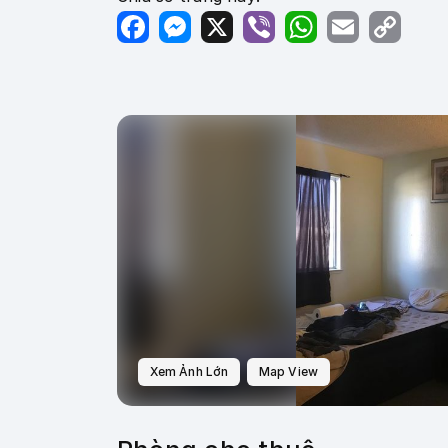
Facebook
Messenger
X
Viber
WhatsApp
Email
Copy
Link
Xem Ảnh Lớn
Map View