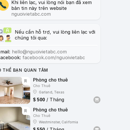
Khi liên lạc, vui lòng nói bạn đã xem
bản tin này trên website
nguoivietabc.com
Nếu cần hỗ trợ, vui lòng liên lạc với
chúng tôi qua:
mail:
hello@nguoivietabc.com
Facebook:
facebook.com/nguoivietabc
Ó THỂ BẠN QUAN TÂM
Phòng cho thuê
Cho Thuê
Garland, Texas
/ Tháng
$ 500
Phòng cho thuê
Cho Thuê
Westminster, California
/ Tháng
$ 550