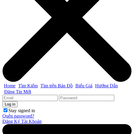
Home
Tìm Kiếm
Tìm trên Bản Đồ
Biểu Giá
Hướng Dẫn
Đăng Tin Mới
Stay signed in
Quên password?
Đăng Ký Tài Khoản