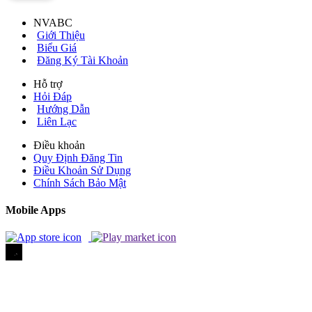
NVABC
Giới Thiệu
Biểu Giá
Đăng Ký Tài Khoản
Hỗ trợ
Hỏi Đáp
Hướng Dẫn
Liên Lạc
Điều khoản
Quy Định Đăng Tin
Điều Khoản Sử Dụng
Chính Sách Bảo Mật
Mobile Apps