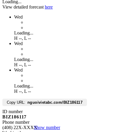
Loading...
View detailed forecast
here
Wed
Loading...
H
--
,
L
--
Wed
Loading...
H
--
,
L
--
Wed
Loading...
H
--
,
L
--
Copy URL:
nguoivietabc.com/BIZ186117
ID number
BIZ186117
Phone number
(408) 22X-XXXX
Show number