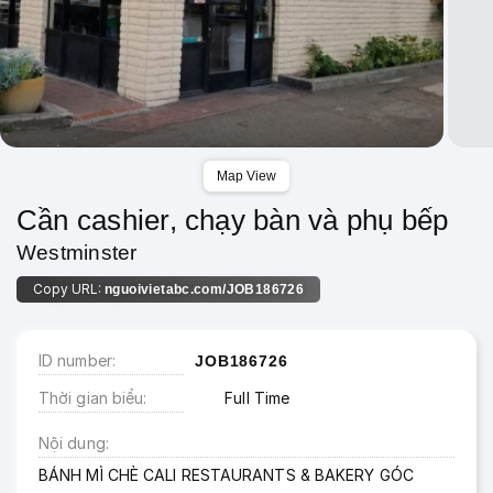
Map View
Cần cashier, chạy bàn và phụ bếp
Westminster
Copy URL:
nguoivietabc.com/JOB186726
ID number
JOB186726
Thời gian biểu
Full Time
Nội dung
BÁNH MÌ CHÈ CALI RESTAURANTS & BAKERY GÓC