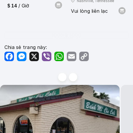
Nashville, Tennessee
/ Giờ
$ 14
Vui lòng liên lạc
1000 x 1000
Chia sẻ trang này:
Facebook
Messenger
X
Viber
WhatsApp
Email
Copy
Link