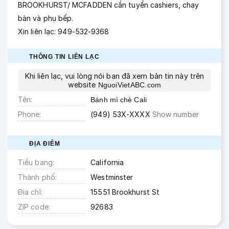
BROOKHURST/ MCFADDEN cần tuyển cashiers, chạy
bàn và phụ bếp.
Xin liên lạc: 949-532-9368
THÔNG TIN LIÊN LẠC
Khi liên lạc, vui lòng nói bạn đã xem bản tin này trên
website
NguoiVietABC.com
Tên
Bánh mì chè Cali
Phone
(949) 53X-XXXX
Show number
ĐỊA ĐIỂM
Tiểu bang
California
Thành phố
Westminster
Địa chỉ
15551 Brookhurst St
ZIP code
92683