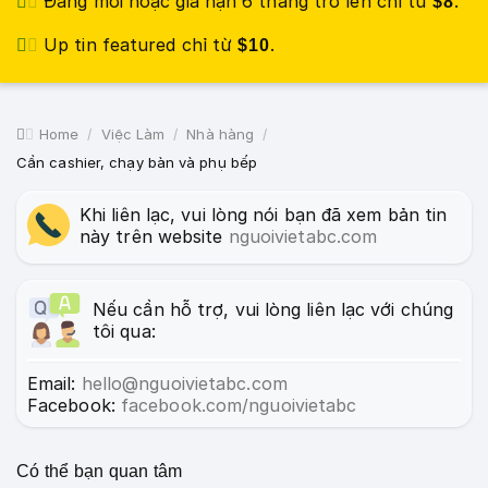
Đăng mới hoặc gia hạn 6 tháng trở lên chỉ từ
.
$8
Up tin featured chỉ từ
.
$10
Home
Việc Làm
Nhà hàng
Cần cashier, chạy bàn và phụ bếp
Khi liên lạc, vui lòng nói bạn đã xem bản tin
này trên website
nguoivietabc.com
Nếu cần hỗ trợ, vui lòng liên lạc với chúng
tôi qua:
Email:
hello@nguoivietabc.com
Facebook:
facebook.com/nguoivietabc
Có thể bạn quan tâm