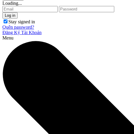
Loading...
Stay signed in
Quên password?
Đăng Ký Tài Khoản
Menu