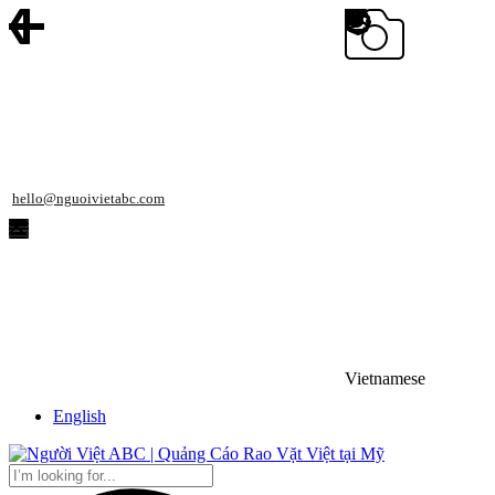
hello@nguoivietabc.com
Vietnamese
English