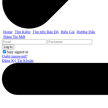
Home
Tìm Kiếm
Tìm trên Bản Đồ
Biểu Giá
Hướng Dẫn
Đăng Tin Mới
Stay signed in
Quên password?
Đăng Ký Tài Khoản