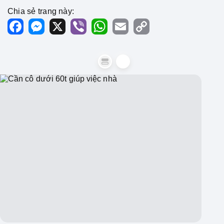
Chia sẻ trang này:
Facebook
Messenger
X
Viber
WhatsApp
Email
Copy
Link