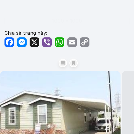
1000 x 1000
Chia sẻ trang này:
Facebook
Messenger
X
Viber
WhatsApp
Email
Copy
Link