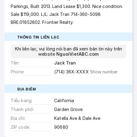
Parkings, Built 2013. Land Lease $1,300. Nice condition.
Sale $119,000. L/L: Jack Tran 714-360-5098
BRE:01852802. Frontier Realty.
THÔNG TIN LIÊN LẠC
Khi liên lạc, vui lòng nói bạn đã xem bản tin này trên
website
NguoiVietABC.com
Tên
Jack Tran
Phone
(714) 36X-XXXX
Show number
ĐỊA ĐIỂM
Tiểu bang
California
Thành phố
Garden Grove
Địa chỉ
Katella Ave & Dale Ave
ZIP code
90680