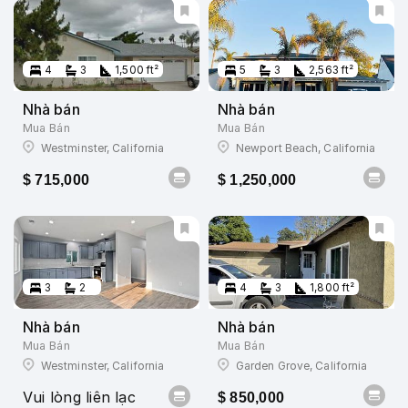
4
3
1,500 ft²
5
3
2,563 ft²
Nhà bán
Nhà bán
Mua Bán
Mua Bán
Westminster, California
Newport Beach, California
$ 715,000
$ 1,250,000
3
2
4
3
1,800 ft²
Nhà bán
Nhà bán
Mua Bán
Mua Bán
Westminster, California
Garden Grove, California
Vui lòng liên lạc
$ 850,000