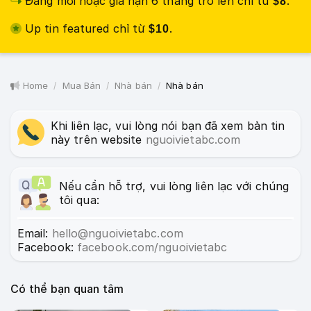
Đăng mới hoặc gia hạn 6 tháng trở lên chỉ từ
.
$8
Up tin featured chỉ từ
.
$10
Home
Mua Bán
Nhà bán
Nhà bán
Khi liên lạc, vui lòng nói bạn đã xem bản tin
này trên website
nguoivietabc.com
Nếu cần hỗ trợ, vui lòng liên lạc với chúng
tôi qua:
Email:
hello@nguoivietabc.com
Facebook:
facebook.com/nguoivietabc
Có thể bạn quan tâm