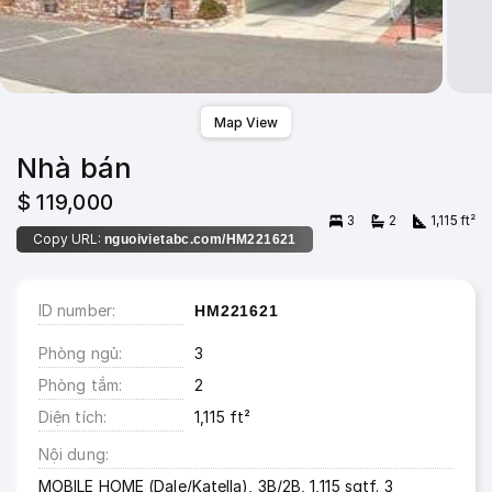
Map View
Nhà bán
$ 119,000
3
2
1,115 ft²
Copy URL:
nguoivietabc.com/HM221621
ID number
HM221621
Phòng ngủ
3
Phòng tắm
2
Diện tích
1,115 ft²
Nội dung
MOBILE HOME (Dale/Katella), 3B/2B, 1,115 sqtf. 3