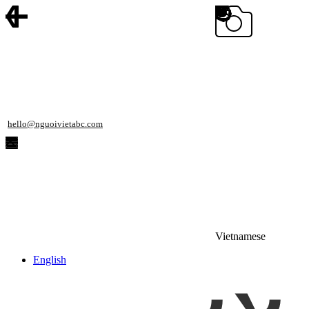
hello@nguoivietabc.com
Vietnamese
English