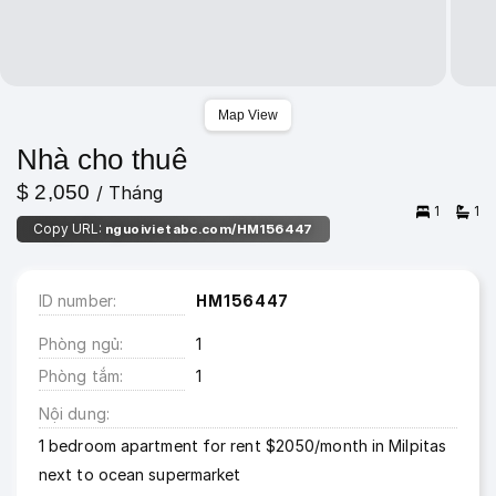
Map View
Nhà cho thuê
$ 2,050
/ Tháng
1
1
Copy URL:
nguoivietabc.com/HM156447
ID number
HM156447
Phòng ngủ
1
Phòng tắm
1
Nội dung
1 bedroom apartment for rent $2050/month in Milpitas
next to ocean supermarket