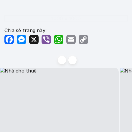
1000 x 1000
Chia sẻ trang này:
Facebook
Messenger
X
Viber
WhatsApp
Email
Copy
Link