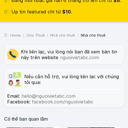
Đăng mới hoặc gia hạn 6 tháng trở lên chỉ từ
$8
.
Up tin featured chỉ từ
$10
.
Home
Cho Thuê
Nhà cho thuê
Nhà cho thuê
Khi liên lạc, vui lòng nói bạn đã xem bản tin
này trên website
nguoivietabc.com
Nếu cần hỗ trợ, vui lòng liên lạc với chúng
tôi qua:
Email:
hello@nguoivietabc.com
Facebook:
facebook.com/nguoivietabc
Có thể bạn quan tâm