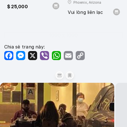
Phoenix, Arizona
$ 25,000
Vui lòng liên lạc
1000 x 1000
Chia sẻ trang này:
Facebook
Messenger
X
Viber
WhatsApp
Email
Copy
Link