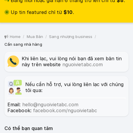
Đăng mới hoặc gia hạn 6 tháng trở lên chỉ từ
$8
.
Up tin featured chỉ từ
$10
.
Home
Mua Bán
Sang nhượng business
Cần sang nhà hàng
Khi liên lạc, vui lòng nói bạn đã xem bản tin
này trên website
nguoivietabc.com
Nếu cần hỗ trợ, vui lòng liên lạc với chúng
tôi qua:
Email:
hello@nguoivietabc.com
Facebook:
facebook.com/nguoivietabc
Có thể bạn quan tâm