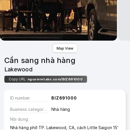
Map View
Cần sang nhà hàng
Lakewood
Copy URL:
nguoivietabc.com/BIZ691000
ID number
BIZ691000
Business category
Nhà hàng
Nội dung
Nhà hàng phở TP. Lakewood, CA, cách Little Saigon 15’