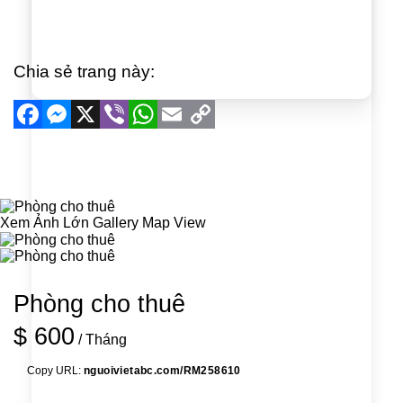
Chia sẻ trang này:
Facebook
Messenger
X
Viber
WhatsApp
Email
Copy
Link
Xem Ảnh Lớn
Gallery
Map View
Phòng cho thuê
$ 600
/ Tháng
Copy URL:
nguoivietabc.com/RM258610