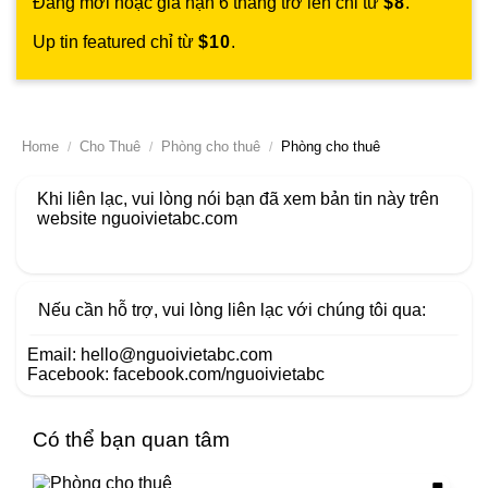
Đăng mới hoặc gia hạn 6 tháng trở lên chỉ từ
$8
.
Up tin featured chỉ từ
$10
.
Home
Cho Thuê
Phòng cho thuê
Phòng cho thuê
Khi liên lạc, vui lòng nói bạn đã xem bản tin này trên
website
nguoivietabc.com
Nếu cần hỗ trợ, vui lòng liên lạc với chúng tôi qua:
Email:
hello@nguoivietabc.com
Facebook:
facebook.com/nguoivietabc
Có thể bạn quan tâm